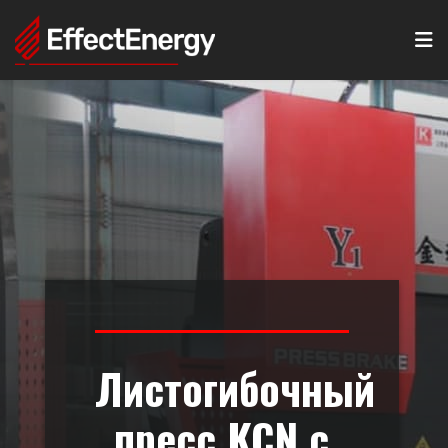
N
Листогибочный
пресс KCN с