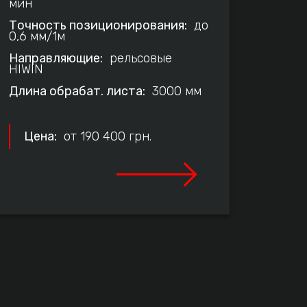
мин
мин
Точность позиционирования:
до
Точно
0,6 мм/1м
0,1 мм
Направляющие:
рельсовые
Напра
HIWIN
валы
Длина обрабат. листа:
3000 мм
Длина
Цена:
от 190 400 грн.
Цен