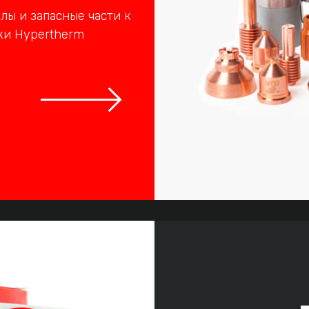
ы и запасные части к
ки Hypertherm