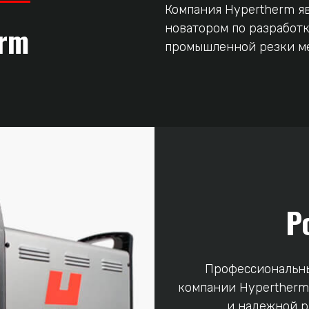
Компания Hypertherm я
erm
новатором по разработ
промышленной резки ме
P
Профессиональны
компании Hypertherm
и надежной р