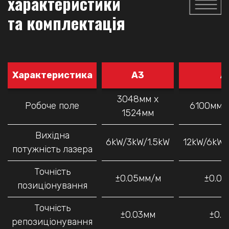
характеристики
та комплектація
Характеристика
A3
A
3048мм х
Робоче поле
6100мм 
1524мм
Вихідна
6kW/3kW/1.5kW
12kW/6kW/
потужність лазера
Точність
±0.05мм/м
±0.0
позиціонування
Точність
±0.03мм
±0.
репозиціонування