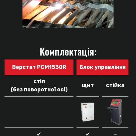
Комплектація:
Верстат PCM1530R
Блок управління
стіл
щит
стійка
(без поворотної осі)
✔
✔
−